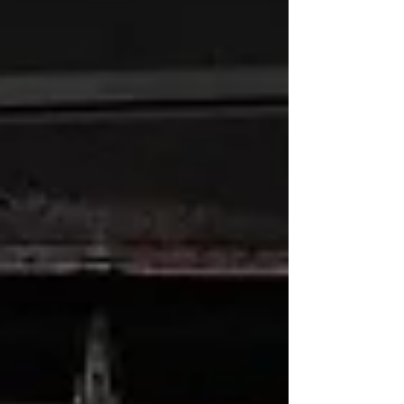
ューと価格 ■ フェムフィット 15分 / ¥2,200（鍼
灸またはポールダンスご利用の方限定オプショ
ン） ■ 初回モニター価格（先着5名様）：
¥1,100（半額） ■ 期間：2026年5月31日まで ■
募集人数：先着5名様 ■ お一人様1回限り 体験レポ
ートへのご協力をお願いします 下記A〜Dより1つ
お選びください。 A．Instagram投稿（@salon.moisa
タグ付け・フィード or リール） B．Googleマップ
に口コミ投稿 C．LINEで感想文＋写真（顔出し不
要）...