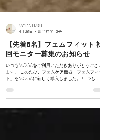
MOISA HARU
4月28日
読了時間: 2分
【先着5名】フェムフィット 初
回モニター募集のお知らせ
いつもMOISAをご利用いただきありがとうござい
ます。 このたび、フェムケア機器「フェムフィッ
ト」をMOISAに新しく導入しました。 いつも
MOISAをご利用いただいてるみなさんに感謝を込
めて、まずは鍼灸・ポールダンスをご利用の方限
定で「初回モニター体験」のご案内です。 フェム
フィットとは？ 専用シートに座るだけで骨盤底筋
にアプローチできるEMS機器です。産後ケア、加
齢による身体の変化、姿勢やセルフケアのひとつ
として取り入れていただけるアイテムです。 メニ