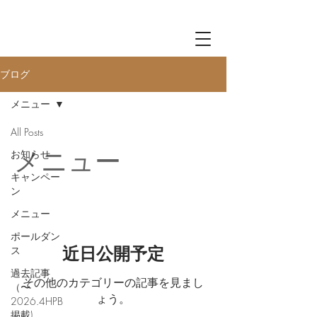
Log in
ブログ
メニュー
All Posts
メニュー
お知らせ
キャンペー
ン
メニュー
ポールダン
近日公開予定
ス
過去記事
その他のカテゴリーの記事を見まし
（〜
ょう。
2026.4HPB
掲載)