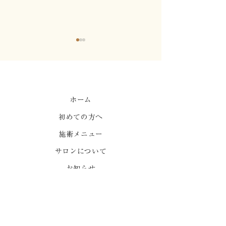
心地よい強制力1
ホーム
初めての方へ
はりって痛くないです
か？
施術メニュー
サロンについて
お知らせ
よくある質問
ご予約
ポールダンススタジオ