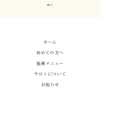
心地よい強制力1
ホーム
初めての方へ
はりって痛くないです
か？
施術メニュー
サロンについて
お知らせ
よくある質問
ご予約
ポールダンススタジオ
プライバシーポリシー
出張をご希望の方はLINEでお問い合わせください。