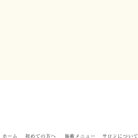
心地
はりって痛くないですか？
ホーム
初めての方へ
施術メニュー
サロンについ