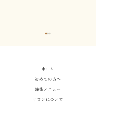
心地よい強制力1
ホーム
初めての方へ
はりって痛くないです
か？
施術メニュー
サロンについて
お知らせ
よくある質問
ご予約