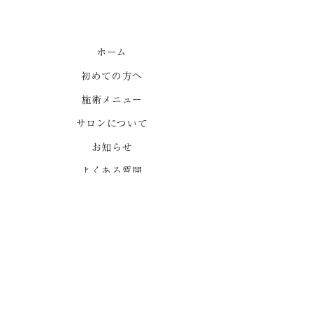
心地よい強制力1
ホーム
初めての方へ
はりって痛くないです
か？
施術メニュー
サロンについて
お知らせ
よくある質問
ご予約
ポールダンススタジオ
プライバシーポリシー
出張をご希望の方はLINEでお問い合わせください。
LINEで問い合わせ