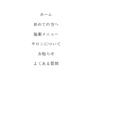
心地よい強制力1
ホーム
初めての方へ
はりって痛くないです
か？
施術メニュー
サロンについて
お知らせ
よくある質問
ご予約
ポールダンススタジオ
プライバシーポリシー
出張をご希望の方はLINEでお問い合わせください。
LINEで問い合わせ