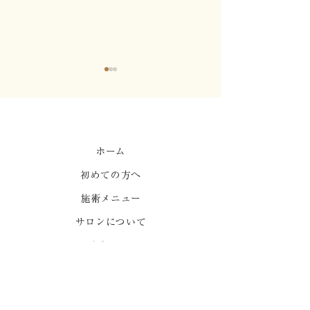
心地よい強制力1
ホーム
初めての方へ
はりって痛くないです
か？
施術メニュー
サロンについて
お知らせ
よくある質問
ご予約