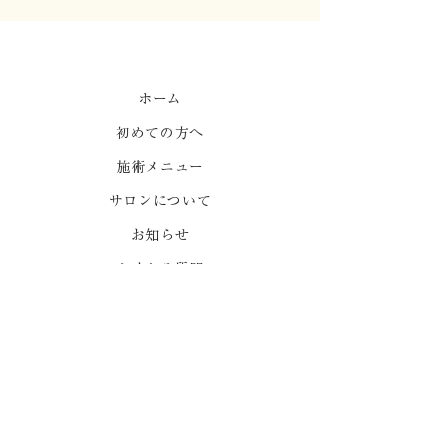
心地よい強制力1
ホーム
初めての方へ
はりって痛くないです
か？
施術メニュー
サロンについて
お知らせ
よくある質問
ご予約
ポールダンススタジオ
プライバシーポリシー
出張をご希望の方はLINEでお問い合わせください。
LINEで問い合わせ