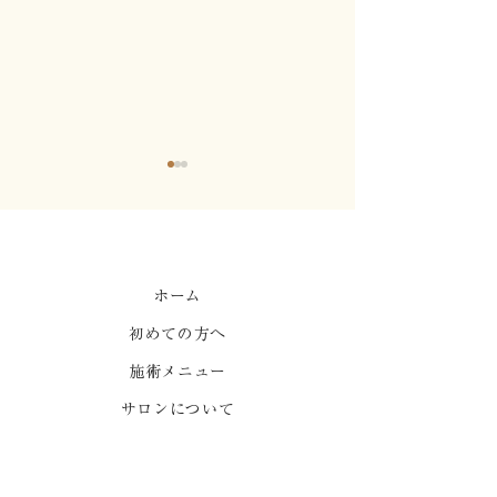
心地よい強制力1
ホーム
初めての方へ
はりって痛くないです
か？
施術メニュー
サロンについて
お知らせ
よくある質問