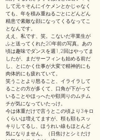
して元々そんにイケメンとかじゃなく
ても、年を積み重ねるごとにどんどん
精患で素敵な顔になってくるなってこ
となんです。
ええ、私です、笑。こないだ卒業生が
ふと送ってくれた20年前の写真。あの
頃は趣味でダンスを週1,2回はやってま
したが、まだサーフィンも始める前だ
し、とにかく仕事が大変で精神的にも
肉体的にも疲れていて。
笑うことより怒ること、イライラして
ることの方が多くて、口角が下がって
いることやほっへたや顮周りのムチム
チが気になっていたっけ。
今は体重だけで言うとこの頃より3キロ
くらいは増えてますが、頪も顮もスッ
キりしてるし、ほうれい線もほとんど
気になりません。（日焦けとシミだけ