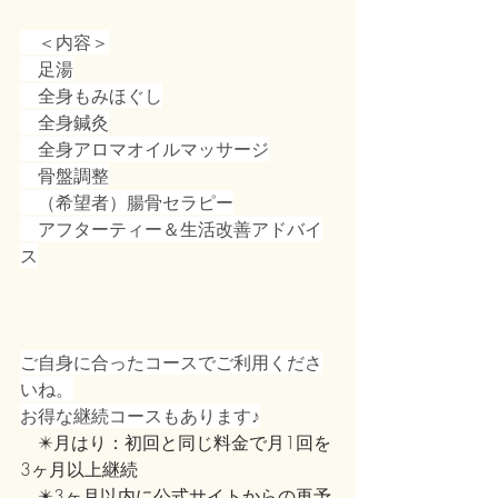
　＜内容＞
　足湯
　全身もみほぐし
　全身鍼灸
　全身アロマオイルマッサージ
　骨盤調整
　（希望者）腸骨セラピー
　アフターティー＆生活改善アドバイ
ス
ご自身に合ったコースでご利用くださ
いね。
お得な継続コースもあります♪
　✴️月はり：初回と同じ料金で月1回を
3ヶ月以上継続
　✴️3ヶ月以内に公式サイトからの再予