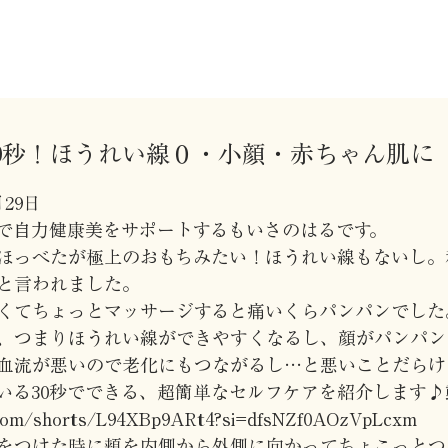
0秒！ほうれい線０・小顔・赤ちゃん肌に
29日
で自力健康美をサポートするもいさのはるです。
ほっべたが極上のおもちみたい！ほうれい線もないし。
と言われました。
くてちょっとマッサージすると痛いくらパンパンでした
、つまりほうれい線ができやすくなるし、顔がパンパン
血流が悪いので老化にもつながるし…と悪いことだらけ
いる30秒でできる、超簡単なセルフケアを紹介します♪
.com/shorts/L94XBp9ARt4?si=dfsNZf0AOzVpLcxm
をつけた時に頬を内側から外側に向かってちょこっとつ