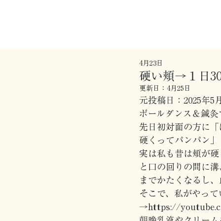
4月23日
硬い頬→１日3
更新日：
4月25日
元投稿日：2025年5月
ポールダンス＆鍼灸
先日初対面の方に「
硬くってパンパン」
実は私も昔は頬が硬
と口の回りの間に溝
までかたくなるし、
そこで、私がやって
→https://youtube
朝晩乳液やクリーム