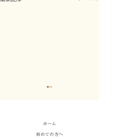
心地よい強制力1
ホーム
初めての方へ
はりって痛くないです