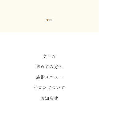
心地よい強制力1
ホーム
初めての方へ
はりって痛くないです
か？
施術メニュー
サロンについて
お知らせ
よくある質問
ご予約
ポールダンススタジオ