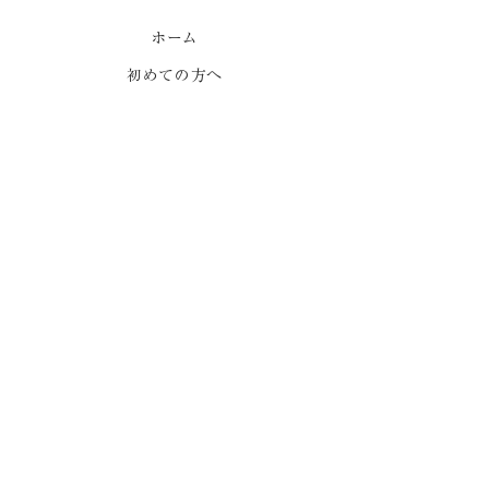
心地よい強制力1
ホーム
初めての方へ
はりって痛くないです
か？
施術メニュー
サロンについて
お知らせ
よくある質問
ご予約
ポールダンススタジオ
プライバシーポリシー
出張をご希望の方はLINEでお問い合わせください。
LINEで問い合わせ
Instagram